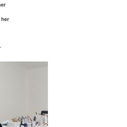
her
 her
r