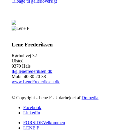
Tilbage til gallerioversigt
Lene Frederiksen
Rørholtvej 32
Ulsted
9370 Hals
lf@lenefrederiksen.dk
Mobil 40 30 20 38
www.LeneFrederiksen.dk
© Copyright - Lene F - Udarbejdet af
Domedia
Facebook
LinkedIn
FORSIDE
Velkommen
LENE F