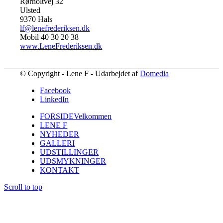
Rørholtvej 32
Ulsted
9370 Hals
lf@lenefrederiksen.dk
Mobil 40 30 20 38
www.LeneFrederiksen.dk
© Copyright - Lene F - Udarbejdet af
Domedia
Facebook
LinkedIn
FORSIDE
Velkommen
LENE F
NYHEDER
GALLERI
UDSTILLINGER
UDSMYKNINGER
KONTAKT
Scroll to top