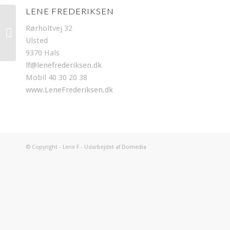
LENE FREDERIKSEN
Rørholtvej 32
Blandform 25×25
Ulsted
9370 Hals
lf@lenefrederiksen.dk
Mobil 40 30 20 38
www.LeneFrederiksen.dk
© Copyright - Lene F - Udarbejdet af
Domedia